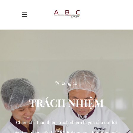
“Ai cũng có
TRÁCH NHIỆM
Chăm chỉ, thân thiện, trách nhiệm là yêu cầu cốt lõi
cho mọi nhân viên tại ABC Bakery ngay từ những ngày