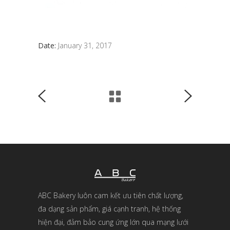
Date:
January 31, 2017
ABC Bakery luôn cam kết ưu tiên chất lượng,
đa dạng sản phẩm, giá cạnh tranh, hệ thống
hiện đại, đảm bảo cung ứng lớn qua mạng lưới