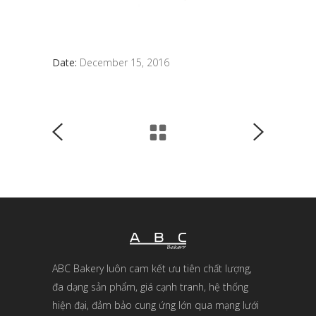
Date:
December 15, 2016
ABC Bakery luôn cam kết ưu tiên chất lượng,
đa dạng sản phẩm, giá cạnh tranh, hệ thống
hiện đại, đảm bảo cung ứng lớn qua mạng lưới