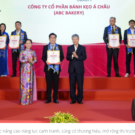
c nâng cao năng lực cạnh tranh, củng cố thương hiệu, mở rộng thị trườ