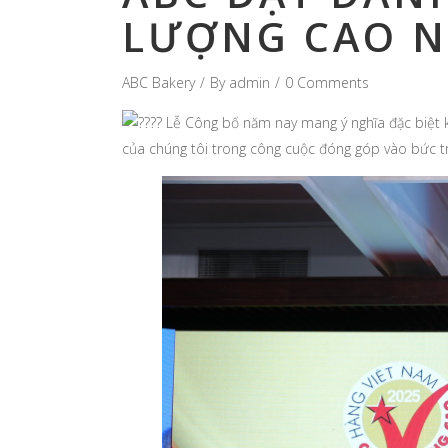
LƯỢNG CAO N
ABC Bakery
By
admin
0 Comments
Lễ Công bố năm nay mang ý nghĩa đặc biệt k
của chúng tôi trong công cuộc đóng góp vào bức tr