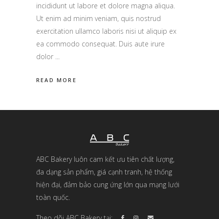
incididunt ut labore et dolore magna aliqua.
Ut enim ad minim veniam, quis nostrud
exercitation ullamco laboris nisi ut aliquip ex
ea commodo consequat. Duis aute irure
dolor
READ MORE
ABC Bakery luôn cam kết ưu tiên chất lượng,
đa dạng sản phẩm, giá cạnh tranh, hệ thống
hiện đại, đảm bảo cung ứng lớn qua mạng lưới
toàn quốc.
Theo dõi ABC Bakery tại: